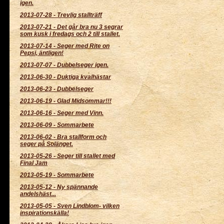
igen.
2013-07-28
-
Trevlig stallträff
2013-07-21
-
Det går bra nu 3 segrar
som kusk i fredags och 2 till stallet.
2013-07-14
-
Seger med Rite on
Pepsi, äntligen!
2013-07-07
-
Dubbelseger igen.
2013-06-30
-
Duktiga kvalhästar
2013-06-23
-
Dubbelseger
2013-06-19
-
Glad Midsommar!!!
2013-06-16
-
Seger med Vinn.
2013-06-09
-
Sommarbete
2013-06-02
-
Bra stallform och
seger på Solänget.
2013-05-26
-
Seger till stallet med
Final Jam
2013-05-19
-
Sommarbete
2013-05-12
-
Ny spännande
andelshäst...
2013-05-05
-
Sven Lindblom- vilken
inspirationskälla!