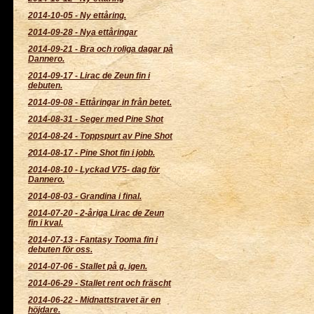
2014-10-05
-
Ny ettåring.
2014-09-28
-
Nya ettåringar
2014-09-21
-
Bra och roliga dagar på
Dannero.
2014-09-17
-
Lirac de Zeun fin i
debuten.
2014-09-08
-
Ettåringar in från betet.
2014-08-31
-
Seger med Pine Shot
2014-08-24
-
Toppspurt av Pine Shot
2014-08-17
-
Pine Shot fin i jobb.
2014-08-10
-
Lyckad V75- dag för
Dannero.
2014-08-03
-
Grandina i final.
2014-07-20
-
2-åriga Lirac de Zeun
fin i kval.
2014-07-13
-
Fantasy Tooma fin i
debuten för oss.
2014-07-06
-
Stallet på g. igen.
2014-06-29
-
Stallet rent och fräscht
2014-06-22
-
Midnattstravet är en
höjdare.