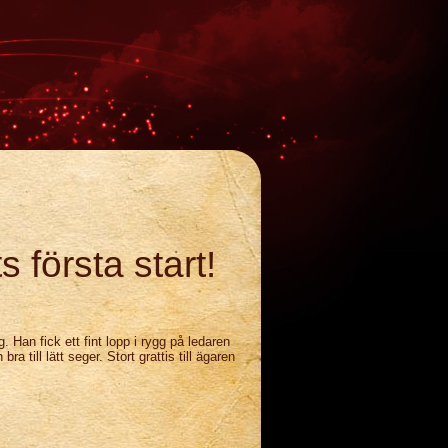
s första start!
 Han fick ett fint lopp i rygg på ledaren
a till lätt seger. Stort grattis till ägaren