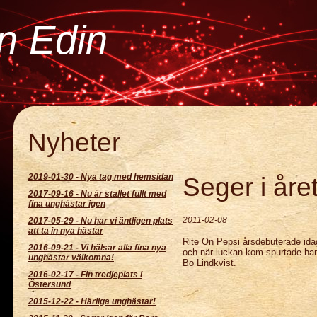
an Edin
Nyheter
2019-01-30
-
Nya tag med hemsidan
Seger i året
2017-09-16
-
Nu är stallet fullt med
fina unghästar igen
2011-02-08
2017-05-29
-
Nu har vi äntligen plats
att ta in nya hästar
Rite On Pepsi årsdebuterade idag.
2016-09-21
-
Vi hälsar alla fina nya
och när luckan kom spurtade han br
unghästar välkomna!
Bo Lindkvist.
2016-02-17
-
Fin tredjeplats i
Östersund
2015-12-22
-
Härliga unghästar!