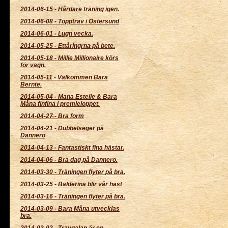
2014-06-15
-
Hårdare träning igen.
2014-06-08
-
Topptrav i Östersund
2014-06-01
-
Lugn vecka.
2014-05-25
-
Ettåringrna på bete.
2014-05-18
-
Millie Millionaire körs
för vagn.
2014-05-11
-
Välkommen Bara
Bernte.
2014-05-04
-
Mana Estelle & Bara
Måna finfina i premieloppet.
2014-04-27
-
Bra form
2014-04-21
-
Dubbelseger på
Dannero
2014-04-13
-
Fantastiskt fina hästar.
2014-04-06
-
Bra dag på Dannero.
2014-03-30
-
Träningen flyter på bra.
2014-03-25
-
Balderina blir vår häst
2014-03-16
-
Träningen flyter på bra.
2014-03-09
-
Bara Måna utvecklas
bra.
2014-03-02
-
Travgalan är en