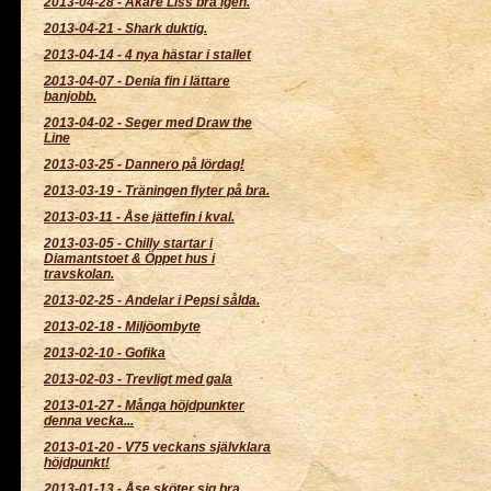
2013-04-28
-
Åkare Liss bra igen.
2013-04-21
-
Shark duktig.
2013-04-14
-
4 nya hästar i stallet
2013-04-07
-
Denia fin i lättare
banjobb.
2013-04-02
-
Seger med Draw the
Line
2013-03-25
-
Dannero på lördag!
2013-03-19
-
Träningen flyter på bra.
2013-03-11
-
Åse jättefin i kval.
2013-03-05
-
Chilly startar i
Diamantstoet & Öppet hus i
travskolan.
2013-02-25
-
Andelar i Pepsi sålda.
2013-02-18
-
Miljöombyte
2013-02-10
-
Gofika
2013-02-03
-
Trevligt med gala
2013-01-27
-
Många höjdpunkter
denna vecka...
2013-01-20
-
V75 veckans självklara
höjdpunkt!
2013-01-13
-
Åse sköter sig bra.