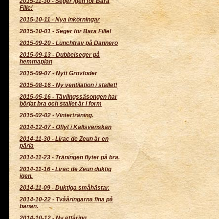
2015-11-30
-
Seger igen för Bara
Fille!
2015-10-11
-
Nya inkörningar
2015-10-01
-
Seger för Bara Fille!
2015-09-20
-
Lunchtrav på Dannero
2015-09-13
-
Dubbelseger på
hemmaplan
2015-09-07
-
Nytt Grovfoder
2015-08-16
-
Ny ventilation i stallet!
2015-05-16
-
Tävlingssäsongen har
börjat bra och stallet är i form
2015-02-02
-
Vinterträning.
2014-12-07
-
Oflyt i Kallsvenskan
2014-11-30
-
Lirac de Zeun är en
pärla
2014-11-23
-
Träningen flyter på bra.
2014-11-16
-
Lirac de Zeun duktig
igen.
2014-11-09
-
Duktiga småhästar.
2014-10-22
-
Tvååringarna fina på
banan.
2014-10-12
-
Ny ettåring