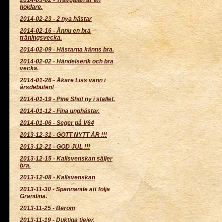
höjdare.
2014-02-23
-
2 nya hästar
2014-02-16
-
Ännu en bra
träningsvecka.
2014-02-09
-
Hästarna känns bra.
2014-02-02
-
Händelserik och bra
vecka.
2014-01-26
-
Åkare Liss vann i
årsdebuten!
2014-01-19
-
Pine Shot ny i stallet.
2014-01-12
-
Fina unghästar.
2014-01-06
-
Seger på V64
2013-12-31
-
GOTT NYTT ÅR !!!
2013-12-21
-
GOD JUL !!!
2013-12-15
-
Kallsvenskan säljer
bra.
2013-12-08
-
Kallsvenskan
2013-11-30
-
Spännande att följa
Grandina.
2013-11-25
-
Beröm
2013-11-19
-
Duktiga tjejer.