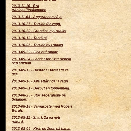
2013-11-10
-
Bra
träningsförhållanden
2013-11-03
-
Ängsrappen på g.
2013-10-27
-
Torride för vagn.
2013-10-20
-
Grandina ny i stallet
2013-10-13
-
Tandkoll
2013-10-06
-
Torride ny i stallet
2013-09-29
-
Fina ettåringar
2013-09-24
-
Laddar för Kriteriehelg
och auktion
2013-09-15
-
Hästar är fantastiska
djur.
2013-09-10
-
Alla ettåringar i vagn.
2013-09-01
-
Derbyt en toppenhelg.
2013-08-25
-
Stor segerglädje på
Solänget!
2013-08-18
-
Samarbete med Robert
Bergh.
2013-08-11
-
Shark 2a på nytt
rekord.
2013-08-04
-
Kirin de Zeun på banan