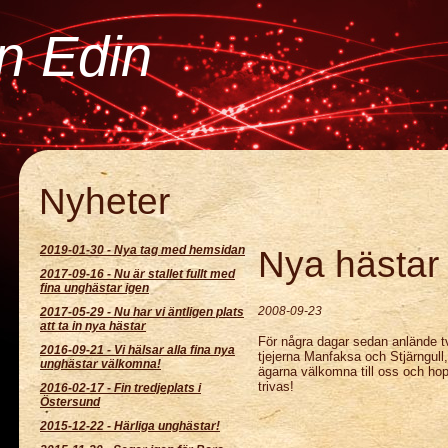
an Edin
Nyheter
2019-01-30
-
Nya tag med hemsidan
Nya hästar i
2017-09-16
-
Nu är stallet fullt med
fina unghästar igen
2008-09-23
2017-05-29
-
Nu har vi äntligen plats
att ta in nya hästar
För några dagar sedan anlände två 
2016-09-21
-
Vi hälsar alla fina nya
tjejerna Manfaksa och Stjärngull
unghästar välkomna!
ägarna välkomna till oss och ho
trivas!
2016-02-17
-
Fin tredjeplats i
Östersund
2015-12-22
-
Härliga unghästar!