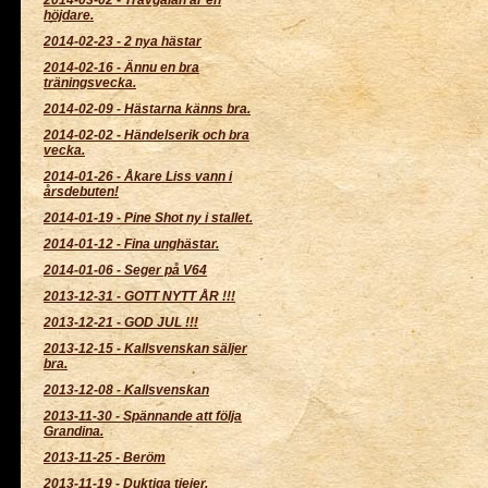
höjdare.
2014-02-23
-
2 nya hästar
2014-02-16
-
Ännu en bra
träningsvecka.
2014-02-09
-
Hästarna känns bra.
2014-02-02
-
Händelserik och bra
vecka.
2014-01-26
-
Åkare Liss vann i
årsdebuten!
2014-01-19
-
Pine Shot ny i stallet.
2014-01-12
-
Fina unghästar.
2014-01-06
-
Seger på V64
2013-12-31
-
GOTT NYTT ÅR !!!
2013-12-21
-
GOD JUL !!!
2013-12-15
-
Kallsvenskan säljer
bra.
2013-12-08
-
Kallsvenskan
2013-11-30
-
Spännande att följa
Grandina.
2013-11-25
-
Beröm
2013-11-19
-
Duktiga tjejer.