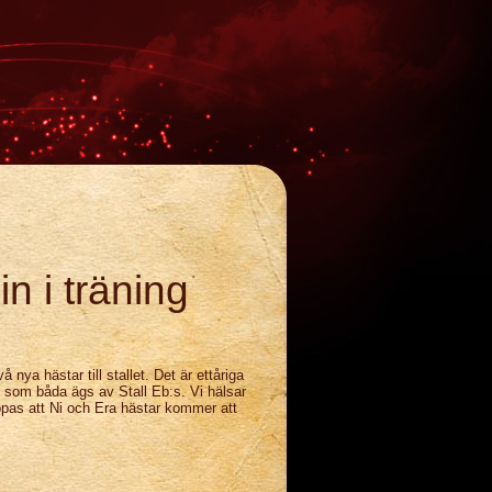
n i träning
nya hästar till stallet. Det är ettåriga
, som båda ägs av Stall Eb:s. Vi hälsar
ppas att Ni och Era hästar kommer att