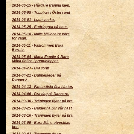
2014-06-15
-
Hårdare träning igen.
2014-06-08
-
Topptrav i Östersund
2014-06-01
-
Lugn vecka.
2014-05-25
-
Ettåringrna på bete.
2014-05-18
-
Millie Millionaire körs
för vagn.
2014-05-11
-
Välkommen Bara
Bernte.
2014-05-04
-
Mana Estelle & Bara
Måna finfina i premieloppet.
2014-04-27
-
Bra form
2014-04-21
-
Dubbelseger på
Dannero
2014-04-13
-
Fantastiskt fina hästar.
2014-04-06
-
Bra dag på Dannero.
2014-03-30
-
Träningen flyter på bra.
2014-03-25
-
Balderina blir vår häst
2014-03-16
-
Träningen flyter på bra.
2014-03-09
-
Bara Måna utvecklas
bra.
2014-03-02
-
Travgalan är en