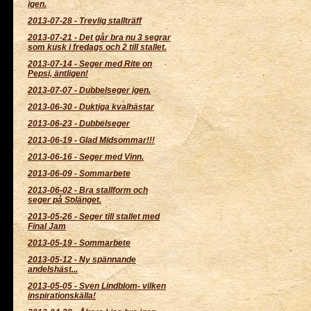
igen.
2013-07-28
-
Trevlig stallträff
2013-07-21
-
Det går bra nu 3 segrar
som kusk i fredags och 2 till stallet.
2013-07-14
-
Seger med Rite on
Pepsi, äntligen!
2013-07-07
-
Dubbelseger igen.
2013-06-30
-
Duktiga kvalhästar
2013-06-23
-
Dubbelseger
2013-06-19
-
Glad Midsommar!!!
2013-06-16
-
Seger med Vinn.
2013-06-09
-
Sommarbete
2013-06-02
-
Bra stallform och
seger på Solänget.
2013-05-26
-
Seger till stallet med
Final Jam
2013-05-19
-
Sommarbete
2013-05-12
-
Ny spännande
andelshäst...
2013-05-05
-
Sven Lindblom- vilken
inspirationskälla!