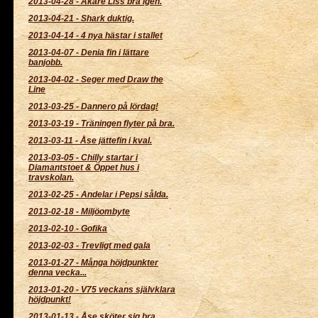
2013-04-28
-
Åkare Liss bra igen.
2013-04-21
-
Shark duktig.
2013-04-14
-
4 nya hästar i stallet
2013-04-07
-
Denia fin i lättare
banjobb.
2013-04-02
-
Seger med Draw the
Line
2013-03-25
-
Dannero på lördag!
2013-03-19
-
Träningen flyter på bra.
2013-03-11
-
Åse jättefin i kval.
2013-03-05
-
Chilly startar i
Diamantstoet & Öppet hus i
travskolan.
2013-02-25
-
Andelar i Pepsi sålda.
2013-02-18
-
Miljöombyte
2013-02-10
-
Gofika
2013-02-03
-
Trevligt med gala
2013-01-27
-
Många höjdpunkter
denna vecka...
2013-01-20
-
V75 veckans självklara
höjdpunkt!
2013-01-13
-
Åse sköter sig bra.