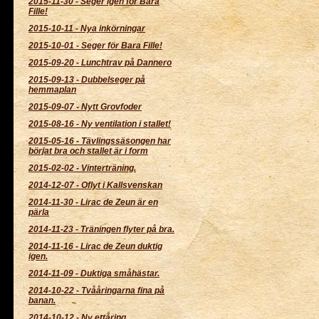
2015-11-30
-
Seger igen för Bara
Fille!
2015-10-11
-
Nya inkörningar
2015-10-01
-
Seger för Bara Fille!
2015-09-20
-
Lunchtrav på Dannero
2015-09-13
-
Dubbelseger på
hemmaplan
2015-09-07
-
Nytt Grovfoder
2015-08-16
-
Ny ventilation i stallet!
2015-05-16
-
Tävlingssäsongen har
börjat bra och stallet är i form
2015-02-02
-
Vinterträning.
2014-12-07
-
Oflyt i Kallsvenskan
2014-11-30
-
Lirac de Zeun är en
pärla
2014-11-23
-
Träningen flyter på bra.
2014-11-16
-
Lirac de Zeun duktig
igen.
2014-11-09
-
Duktiga småhästar.
2014-10-22
-
Tvååringarna fina på
banan.
2014-10-12
-
Ny ettåring