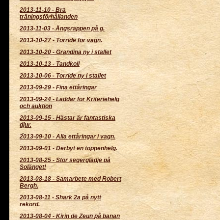
2013-11-10
-
Bra
träningsförhållanden
2013-11-03
-
Ängsrappen på g.
2013-10-27
-
Torride för vagn.
2013-10-20
-
Grandina ny i stallet
2013-10-13
-
Tandkoll
2013-10-06
-
Torride ny i stallet
2013-09-29
-
Fina ettåringar
2013-09-24
-
Laddar för Kriteriehelg
och auktion
2013-09-15
-
Hästar är fantastiska
djur.
2013-09-10
-
Alla ettåringar i vagn.
2013-09-01
-
Derbyt en toppenhelg.
2013-08-25
-
Stor segerglädje på
Solänget!
2013-08-18
-
Samarbete med Robert
Bergh.
2013-08-11
-
Shark 2a på nytt
rekord.
2013-08-04
-
Kirin de Zeun på banan