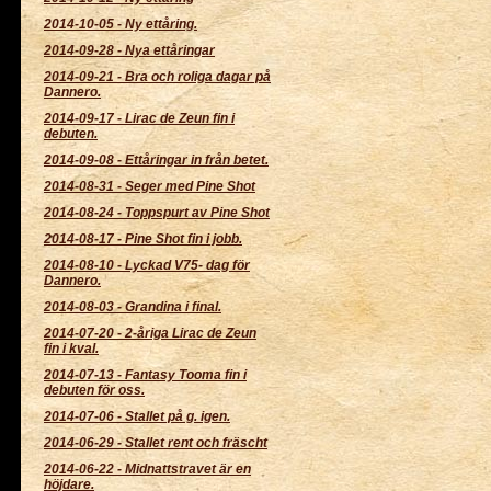
2014-10-05
-
Ny ettåring.
2014-09-28
-
Nya ettåringar
2014-09-21
-
Bra och roliga dagar på
Dannero.
2014-09-17
-
Lirac de Zeun fin i
debuten.
2014-09-08
-
Ettåringar in från betet.
2014-08-31
-
Seger med Pine Shot
2014-08-24
-
Toppspurt av Pine Shot
2014-08-17
-
Pine Shot fin i jobb.
2014-08-10
-
Lyckad V75- dag för
Dannero.
2014-08-03
-
Grandina i final.
2014-07-20
-
2-åriga Lirac de Zeun
fin i kval.
2014-07-13
-
Fantasy Tooma fin i
debuten för oss.
2014-07-06
-
Stallet på g. igen.
2014-06-29
-
Stallet rent och fräscht
2014-06-22
-
Midnattstravet är en
höjdare.