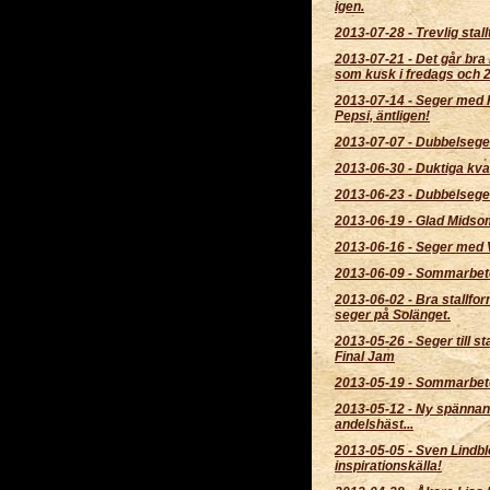
igen.
2013-07-28
-
Trevlig stall
2013-07-21
-
Det går bra
som kusk i fredags och 2 t
2013-07-14
-
Seger med R
Pepsi, äntligen!
2013-07-07
-
Dubbelseger
2013-06-30
-
Duktiga kva
2013-06-23
-
Dubbelsege
2013-06-19
-
Glad Midso
2013-06-16
-
Seger med 
2013-06-09
-
Sommarbet
2013-06-02
-
Bra stallfo
seger på Solänget.
2013-05-26
-
Seger till s
Final Jam
2013-05-19
-
Sommarbet
2013-05-12
-
Ny spänna
andelshäst...
2013-05-05
-
Sven Lindbl
inspirationskälla!