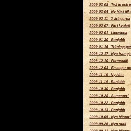
2009-03-08
-
Två in och e
2009-03-04
-
Ny häst till s
2009-02-11
-
2-åringarna
2009-02-07
-
Fin i kvalet!
2009-02-01
-
Lienvinna
2009-01-30
-
Banjobb
2009-01-16
-
Träningsper
2008-12-17
-
Nya framgå
2008-12-10
-
Formstall!
2008-12-03
-
En seger oc
2008-11-16
-
Ny häst
2008-11-14
-
Banjobb
2008-10-30
-
Banjobb
2008-10-28
-
Semester!
2008-10-22
-
Banjobb
2008-10-13
-
Banjobb
2008-10-05
-
Nya hästar!
2008-09-26
-
Nytt stall
2008-09-23
-
Nya hästar i