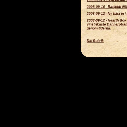
2008-09-16
-
Banjobb 08
2008-09-12
-
Ny häst in i
2008-09-12
-
Hearth Boy
vinstrikaste Danneroträ
genom tiderna.
Din Rubrik