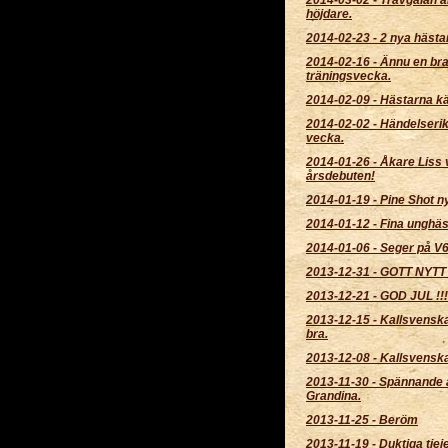
höjdare.
2014-02-23
-
2 nya hästa
2014-02-16
-
Ännu en br
träningsvecka.
2014-02-09
-
Hästarna kä
2014-02-02
-
Händelserik
vecka.
2014-01-26
-
Åkare Liss 
årsdebuten!
2014-01-19
-
Pine Shot ny 
2014-01-12
-
Fina unghäs
2014-01-06
-
Seger på V
2013-12-31
-
GOTT NYTT 
2013-12-21
-
GOD JUL !!!
2013-12-15
-
Kallsvenska
bra.
2013-12-08
-
Kallsvensk
2013-11-30
-
Spännande at
Grandina.
2013-11-25
-
Beröm
2013-11-19
-
Duktiga tjeje