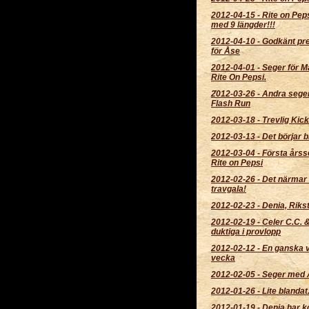
2012-04-15
-
Rite on Pep
med 9 längder!!!
2012-04-10
-
Godkänt pr
för Åse
2012-04-01
-
Seger för M
Rite On Pepsi.
2012-03-26
-
Andra sege
Flash Run
2012-03-18
-
Trevlig Kick
2012-03-13
-
Det börjar bl
2012-03-04
-
Första årss
Rite on Pepsi
2012-02-26
-
Det närmar 
travgala!
2012-02-23
-
Denia, Rikst
2012-02-19
-
Celer C.C. 
duktiga i provlopp
2012-02-12
-
En ganska v
vecka
2012-02-05
-
Seger med 
2012-01-26
-
Lite blandat.
2012-01-19
-
Denia har 