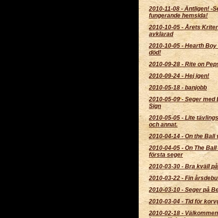
2010-11-08
-
Äntligen! -
fungerande hemsida!
2010-10-05
-
Årets Krite
avklarad
2010-10-05
-
Hearth Boy
död!
2010-09-28
-
Rite on Pepsi
2010-09-24
-
Hej igen!
2010-05-18
-
banjobb
2010-05-09
-
Seger med 
Sign
2010-05-05
-
Lite tävling
och annat.
2010-04-14
-
On the Ball 
2010-04-05
-
On The Ball 
första seger
2010-03-30
-
Bra kväll p
2010-03-22
-
Fin årsdebu
2010-03-10
-
Seger på B
2010-03-04
-
Tid för korvg
2010-02-18
-
Välkommen