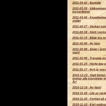
2011-04-02
-
Banjobb
2011-03-20
-
Välkommen
korvgrillning!
2011-03-06
-
Keeptheimag
stallet
2011-02-27
-
Veckan som
2011-02-18
-
Hänt i veck
2011-02-15
-
Både bra oc
2011-02-09
-
Ny häst
2011-02-08
-
Seger i året
start!
2011-02-06
-
Travgala och
2011-01-25
-
Härlig dag p
2011-01-17
-
Nytt år nya 
2010-12-23
-
Stall Stefan
önskar alla travvänner et
År!
2010-12-16
-
Ny häst!
2010-11-28
-
Lite av varje
2010-11-20
-
Formen på g
2010-11-10
-
Kort stallra