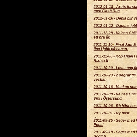
2012-01-18
-
Årets först
med Flash Run
2012-01-16
-
Denia blir v
2012-01-12
-
Dagens job
2011-12-28
-
Valnes Chill
ett bra år.
2011-11-10
-
Final Jam &
fina i jobb på banan.
2011-11-06
-
Köp andel i 
Rixhäst!
2011-10-30
-
Lovesong fin
2011-10-23
-
2 segrar till 
veckan
2011-10-16
-
Veckan som 
2011-10-08
-
Valnes Chil
V65 i Östersund.
2011-10-06
-
Rixhäst hos 
2011-10-01
-
Ny häst
2011-09-25
-
Seger med 
Pepsi
2011-09-18
-
Seger med F
Scotch.