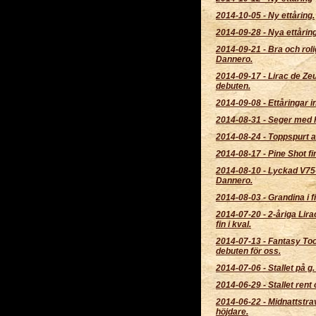
2014-10-05
-
Ny ettåring.
2014-09-28
-
Nya ettårin
2014-09-21
-
Bra och rol
Dannero.
2014-09-17
-
Lirac de Zeu
debuten.
2014-09-08
-
Ettåringar i
2014-08-31
-
Seger med 
2014-08-24
-
Toppspurt a
2014-08-17
-
Pine Shot fin
2014-08-10
-
Lyckad V75-
Dannero.
2014-08-03
-
Grandina i fi
2014-07-20
-
2-åriga Lir
fin i kval.
2014-07-13
-
Fantasy Too
debuten för oss.
2014-07-06
-
Stallet på g.
2014-06-29
-
Stallet rent
2014-06-22
-
Midnattstra
höjdare.