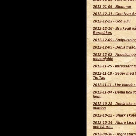
2013-01-06
-
Blommor
2012-12-31
-
Gott Nytt År
2012-12-23
-
God Jul !
2012-12-16
-
Bra kväll på
Bergsåker.
2012-12-09
-
Snöpulsnin
2012-12-05
-
Denia fräsc
2012-12-02
-
Angelica gör
toppenjobb!
2012-11-25
-
Intressant f
2012-11-18
-
Seger med 
Tic Tac
2012-11-11
-
Lite blandat..
2012-11-04
-
Denia fick f
hem.
2012-10-28
-
Denia ska s
auktion
2012-10-22
-
Shark sköter
2012-10-14
-
Åkare Liss b
och bättre...
2012-09-30
-
Unghästarn