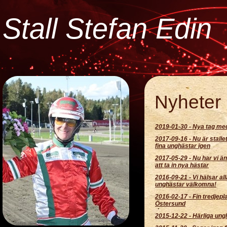
Stall Stefan Edin
Nyheter
2019-01-30
-
Nya tag me
2017-09-16
-
Nu är stalle
fina unghästar igen
2017-05-29
-
Nu har vi än
att ta in nya hästar
2016-09-21
-
Vi hälsar al
unghästar välkomna!
2016-02-17
-
Fin tredjepla
Östersund
2015-12-22
-
Härliga ung