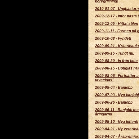
korvgrillning!
2010-01-07
-
Unghästarn
2009-12-17
-
Inför nästa å
2009-12-05
-
Hittat stilen
2009-11-11
-
Formen på 
2009-10-08
-
Fyndet!
2009-09-21
-
Kriterieaukt
2009-09-15
-
Tungt nu.
2009-08-30
-
In från bete
2009-08-15
-
Douglas när
2009-08-06
-
Fortsätter a
utvecklas!
2009-08-04
-
Banjobb
2009-07-03
-
Nya banjob
2009-06-26
-
Banjobb
2009-06-11
-
Banjobb me
åringarna
2009-05-10
-
Nya löften!!
2009-04-21
-
Ny veterinär
2009-04-07
-
Årspremiär