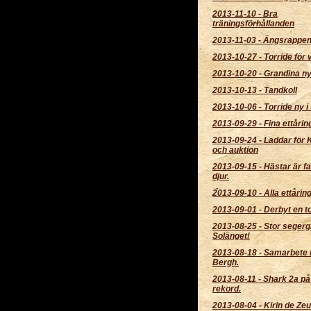
2013-11-10
-
Bra
träningsförhållanden
2013-11-03
-
Ängsrappen 
2013-10-27
-
Torride för 
2013-10-20
-
Grandina ny 
2013-10-13
-
Tandkoll
2013-10-06
-
Torride ny i 
2013-09-29
-
Fina ettårin
2013-09-24
-
Laddar för K
och auktion
2013-09-15
-
Hästar är f
djur.
2013-09-10
-
Alla ettårin
2013-09-01
-
Derbyt en t
2013-08-25
-
Stor segerg
Solänget!
2013-08-18
-
Samarbete 
Bergh.
2013-08-11
-
Shark 2a på
rekord.
2013-08-04
-
Kirin de Ze