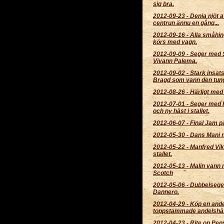
sig bra.
2012-09-23
-
Denia njöt av
centrun ännu en gång...
2012-09-16
-
Alla småhin
körs med vagn.
2012-09-09
-
Seger med 
Vivann Palema.
2012-09-02
-
Stark insat
Bragd som vann den tun
2012-08-26
-
Härligt med
2012-07-01
-
Seger med Fj
och ny häst i stallet.
2012-06-07
-
Final Jam p
2012-05-30
-
Dans Mani ny
2012-05-22
-
Manfred Vik
stallet.
2012-05-13
-
Malin vann 
Scotch
2012-05-06
-
Dubbelsege
Dannero.
2012-04-29
-
Köp en ande
toppstammade andelshä
2012-04-23
-
Rite on Pep