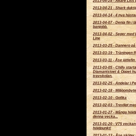
2013-04-28
-
Åkare Liss 
2013-04-21
-
Shark dukti
2013-04-14
-
4 nya hästar 
2013-04-07
-
Denia fin i l
banjobb.
2013-04-02
-
Seger med 
Line
2013-03-25
-
Dannero på 
2013-03-19
-
Träningen fl
2013-03-11
-
Åse jättefin 
2013-03-05
-
Chilly starta
Diamantstoet & Öppet hu
travskolan.
2013-02-25
-
Andelar i Pe
2013-02-18
-
Miljöombyt
2013-02-10
-
Gofika
2013-02-03
-
Trevligt me
2013-01-27
-
Många höjd
denna vecka...
2013-01-20
-
V75 veckans
höjdpunkt!
2013-01-13
-
Åse sköter 