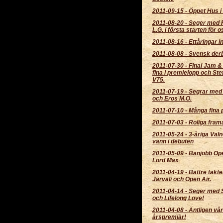
2011-09-15
-
Öppet Hus i 
2011-08-20
-
Seger med 
L.G. i första starten för o
2011-08-16
-
Ettåringar in
2011-08-08
-
Svensk derb
2011-07-30
-
Final Jam 
fina i premielopp och Ste
V75.
2011-07-19
-
Segrar med
och Eros M.O.
2011-07-10
-
Många fina 
2011-07-03
-
Roliga fram
2011-05-24
-
3-åriga Valn
vann i debuten
2011-05-09
-
Banjobb Ope
Lord Max
2011-04-19
-
Bättre takt
Järvali och Open Air.
2011-04-14
-
Seger med 
och Lifelong Love!
2011-04-08
-
Äntligen vå
årspremiär!