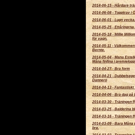
2014-06-15
-
Hårdare trä
2014-06-08
-
Topptrav i 
2014-06-01
-
Lugn vecka
2014-05-25
-
Ettåringrna 
2014-05-18
-
Millie Millio
för vagn.
2014-05-11
-
Välkommen
Bernte.
2014-05-04
-
Mana Estell
Måna finfina i premielopp
2014-04-27
-
Bra form
2014-04-21
-
Dubbelsege
Dannero
2014-04-13
-
Fantastiskt 
2014-04-06
-
Bra dag på 
2014-03-30
-
Träningen fl
2014-03-25
-
Balderina bl
2014-03-16
-
Träningen fl
2014-03-09
-
Bara Måna 
bra.
2014-03-02
-
Travgalan ä