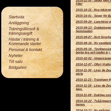
2015-11-30
-
Seger igen 
Fille!
2015-10-11
-
Nya inkörni
2015-10-01
-
Seger för Ba
Startsida
2015-09-20
-
Lunchtrav 
Anläggning
2015-09-13
-
Dubbelsege
Träningsfilosofi &
hemmaplan
träningsavgift
2015-09-07
-
Nytt Grovfo
Hästar i träning &
2015-08-16
-
Ny ventilatio
Kommande starter
2015-05-16
-
Tävlingssä
Personal & kontakt
börjat bra och stallet är i
Nyheter
2015-02-02
-
Vintertränin
Till salu
2014-12-07
-
Oflyt i Kal
Bildgalleri
2014-11-30
-
Lirac de Zeu
pärla
2014-11-23
-
Träningen fl
2014-11-16
-
Lirac de Zeu
igen.
2014-11-09
-
Duktiga små
2014-10-22
-
Tvååringarn
banan.
2014-10-12
-
Ny ettåring