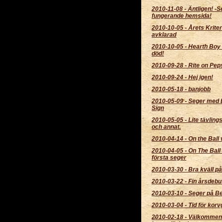
2010-11-08
-
Äntligen! -
fungerande hemsida!
2010-10-05
-
Årets Krite
avklarad
2010-10-05
-
Hearth Boy
död!
2010-09-28
-
Rite on Pepsi
2010-09-24
-
Hej igen!
2010-05-18
-
banjobb
2010-05-09
-
Seger med 
Sign
2010-05-05
-
Lite tävling
och annat.
2010-04-14
-
On the Ball 
2010-04-05
-
On The Ball 
första seger
2010-03-30
-
Bra kväll p
2010-03-22
-
Fin årsdebu
2010-03-10
-
Seger på B
2010-03-04
-
Tid för korvg
2010-02-18
-
Välkommen