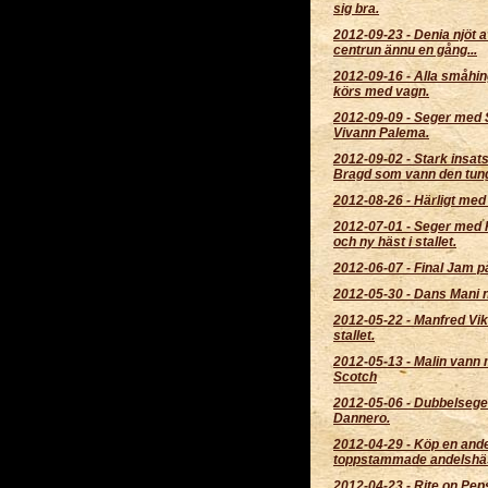
sig bra.
2012-09-23
-
Denia njöt av
centrun ännu en gång...
2012-09-16
-
Alla småhin
körs med vagn.
2012-09-09
-
Seger med 
Vivann Palema.
2012-09-02
-
Stark insat
Bragd som vann den tun
2012-08-26
-
Härligt med
2012-07-01
-
Seger med Fj
och ny häst i stallet.
2012-06-07
-
Final Jam p
2012-05-30
-
Dans Mani ny
2012-05-22
-
Manfred Vik
stallet.
2012-05-13
-
Malin vann 
Scotch
2012-05-06
-
Dubbelsege
Dannero.
2012-04-29
-
Köp en ande
toppstammade andelshä
2012-04-23
-
Rite on Pep