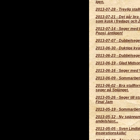
igen.
2013-07-28
-
Trevlig stall
2013-07-21
-
Det går bra
som kusk i fredags och 2 t
2013-07-14
-
Seger med R
Pepsi, äntligen!
2013-07-07
-
Dubbelseger
2013-06-30
-
Duktiga kva
2013-06-23
-
Dubbelsege
2013-06-19
-
Glad Midso
2013-06-16
-
Seger med 
2013-06-09
-
Sommarbet
2013-06-02
-
Bra stallfo
seger på Solänget.
2013-05-26
-
Seger till s
Final Jam
2013-05-19
-
Sommarbet
2013-05-12
-
Ny spänna
andelshäst...
2013-05-05
-
Sven Lindbl
inspirationskälla!