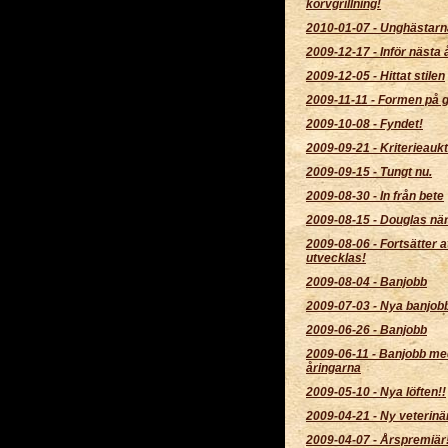
korvgrillning!
2010-01-07
-
Unghästarn
2009-12-17
-
Inför nästa å
2009-12-05
-
Hittat stilen
2009-11-11
-
Formen på 
2009-10-08
-
Fyndet!
2009-09-21
-
Kriterieaukt
2009-09-15
-
Tungt nu.
2009-08-30
-
In från bete
2009-08-15
-
Douglas när
2009-08-06
-
Fortsätter a
utvecklas!
2009-08-04
-
Banjobb
2009-07-03
-
Nya banjob
2009-06-26
-
Banjobb
2009-06-11
-
Banjobb me
åringarna
2009-05-10
-
Nya löften!!
2009-04-21
-
Ny veterinär
2009-04-07
-
Årspremiär