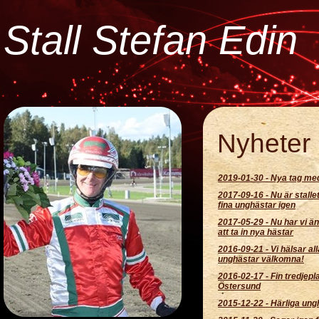
Stall Stefan Edin
Nyheter
2019-01-30
-
Nya tag me
2017-09-16
-
Nu är stalle
fina unghästar igen
2017-05-29
-
Nu har vi än
att ta in nya hästar
2016-09-21
-
Vi hälsar al
unghästar välkomna!
2016-02-17
-
Fin tredjepla
Östersund
2015-12-22
-
Härliga ung