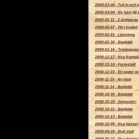
2009-03-08
-
Två in och e
2009-03-04
-
Ny häst till s
2009-02-11
-
2-åringarna
2009-02-07
-
Fin i kvalet!
2009-02-01
-
Lienvinna
2009-01-30
-
Banjobb
2009-01-16
-
Träningsper
2008-12-17
-
Nya framgå
2008-12-10
-
Formstall!
2008-12-03
-
En seger oc
2008-11-16
-
Ny häst
2008-11-14
-
Banjobb
2008-10-30
-
Banjobb
2008-10-28
-
Semester!
2008-10-22
-
Banjobb
2008-10-13
-
Banjobb
2008-10-05
-
Nya hästar!
2008-09-26
-
Nytt stall
2008-09-23
-
Nya hästar i