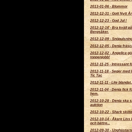
2013-01-06
-
Blommor
2012-12-31
-
Gott Nytt År
2012-12-23
-
God Jul !
2012-12-16
-
Bra kväll på
Bergsåker.
2012-12-09
-
Snöpulsnin
2012-12-05
-
Denia fräsc
2012-12-02
-
Angelica gör
toppenjobb!
2012-11-25
-
Intressant f
2012-11-18
-
Seger med 
Tic Tac
2012-11-11
-
Lite blandat..
2012-11-04
-
Denia fick f
hem.
2012-10-28
-
Denia ska s
auktion
2012-10-22
-
Shark sköter
2012-10-14
-
Åkare Liss b
och bättre...
2012-09-30
-
Unghästarn