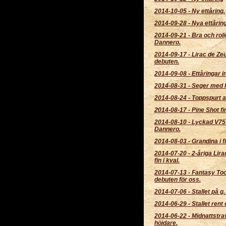
2014-10-05
-
Ny ettåring.
2014-09-28
-
Nya ettårin
2014-09-21
-
Bra och rol
Dannero.
2014-09-17
-
Lirac de Zeu
debuten.
2014-09-08
-
Ettåringar i
2014-08-31
-
Seger med 
2014-08-24
-
Toppspurt a
2014-08-17
-
Pine Shot fin
2014-08-10
-
Lyckad V75-
Dannero.
2014-08-03
-
Grandina i fi
2014-07-20
-
2-åriga Lir
fin i kval.
2014-07-13
-
Fantasy Too
debuten för oss.
2014-07-06
-
Stallet på g.
2014-06-29
-
Stallet rent
2014-06-22
-
Midnattstra
höjdare.