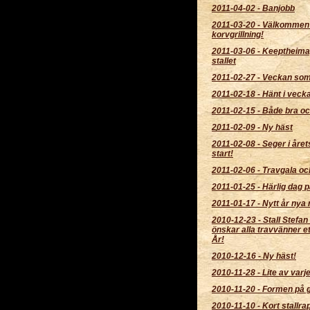
2011-04-02
-
Banjobb
2011-03-20
-
Välkommen
korvgrillning!
2011-03-06
-
Keeptheimag
stallet
2011-02-27
-
Veckan som
2011-02-18
-
Hänt i veck
2011-02-15
-
Både bra oc
2011-02-09
-
Ny häst
2011-02-08
-
Seger i året
start!
2011-02-06
-
Travgala och
2011-01-25
-
Härlig dag p
2011-01-17
-
Nytt år nya 
2010-12-23
-
Stall Stefan
önskar alla travvänner et
År!
2010-12-16
-
Ny häst!
2010-11-28
-
Lite av varje
2010-11-20
-
Formen på g
2010-11-10
-
Kort stallra