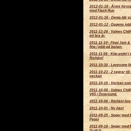
2012-01-18
-
Årets först
med Flash Run
2012-01-16
-
Denia blir v
2012-01-12
-
Dagens job
2011-12-28
-
Valnes Chill
ett bra år.
2011-11-10
-
Final Jam &
fina i jobb på banan.
2011-11-06
-
Köp andel i 
Rixhäst!
2011-10-30
-
Lovesong fin
2011-10-23
-
2 segrar till 
veckan
2011-10-16
-
Veckan som 
2011-10-08
-
Valnes Chil
V65 i Östersund.
2011-10-06
-
Rixhäst hos 
2011-10-01
-
Ny häst
2011-09-25
-
Seger med 
Pepsi
2011-09-18
-
Seger med F
Scotch.