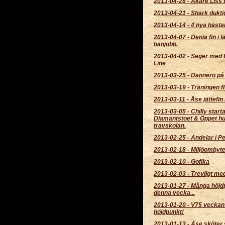
2013-04-28
-
Åkare Liss 
2013-04-21
-
Shark dukti
2013-04-14
-
4 nya hästar 
2013-04-07
-
Denia fin i l
banjobb.
2013-04-02
-
Seger med 
Line
2013-03-25
-
Dannero på 
2013-03-19
-
Träningen fl
2013-03-11
-
Åse jättefin 
2013-03-05
-
Chilly starta
Diamantstoet & Öppet hu
travskolan.
2013-02-25
-
Andelar i Pe
2013-02-18
-
Miljöombyt
2013-02-10
-
Gofika
2013-02-03
-
Trevligt me
2013-01-27
-
Många höjd
denna vecka...
2013-01-20
-
V75 veckans
höjdpunkt!
2013-01-13
-
Åse sköter 