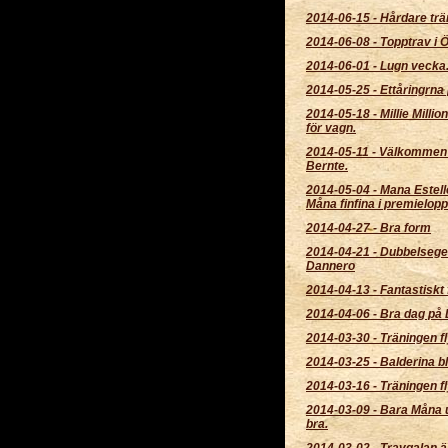
2014-06-15
-
Hårdare trä
2014-06-08
-
Topptrav i 
2014-06-01
-
Lugn vecka
2014-05-25
-
Ettåringrna 
2014-05-18
-
Millie Millio
för vagn.
2014-05-11
-
Välkommen
Bernte.
2014-05-04
-
Mana Estell
Måna finfina i premielopp
2014-04-27
-
Bra form
2014-04-21
-
Dubbelsege
Dannero
2014-04-13
-
Fantastiskt 
2014-04-06
-
Bra dag på 
2014-03-30
-
Träningen fl
2014-03-25
-
Balderina bl
2014-03-16
-
Träningen fl
2014-03-09
-
Bara Måna 
bra.
2014-03-02
-
Travgalan ä