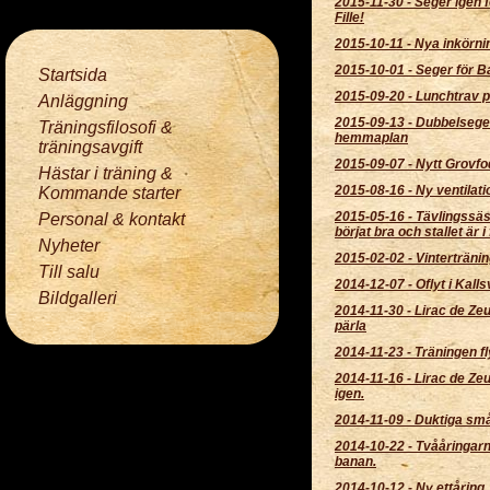
2015-11-30
-
Seger igen 
Fille!
2015-10-11
-
Nya inkörni
2015-10-01
-
Seger för Ba
Startsida
2015-09-20
-
Lunchtrav 
Anläggning
2015-09-13
-
Dubbelsege
Träningsfilosofi &
hemmaplan
träningsavgift
2015-09-07
-
Nytt Grovfo
Hästar i träning &
2015-08-16
-
Ny ventilatio
Kommande starter
2015-05-16
-
Tävlingssä
Personal & kontakt
börjat bra och stallet är i
Nyheter
2015-02-02
-
Vintertränin
Till salu
2014-12-07
-
Oflyt i Kal
Bildgalleri
2014-11-30
-
Lirac de Zeu
pärla
2014-11-23
-
Träningen fl
2014-11-16
-
Lirac de Zeu
igen.
2014-11-09
-
Duktiga små
2014-10-22
-
Tvååringarn
banan.
2014-10-12
-
Ny ettåring