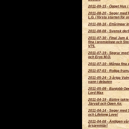
2011-09-15
-
Öppet Hus i 
2011-08-20
-
Seger med 
L.G. i första starten för o
2011-08-16
-
Ettåringar in
2011-08-08
-
Svensk derb
2011-07-30
-
Final Jam 
fina i premielopp och Ste
V75.
2011-07-19
-
Segrar med
och Eros M.O.
2011-07-10
-
Många fina 
2011-07-03
-
Roliga fram
2011-05-24
-
3-åriga Valn
vann i debuten
2011-05-09
-
Banjobb Ope
Lord Max
2011-04-19
-
Bättre takt
Järvali och Open Air.
2011-04-14
-
Seger med 
och Lifelong Love!
2011-04-08
-
Äntligen vå
årspremiär!