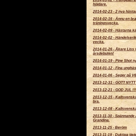
höjdare.
2014-02-23
-
2 nya hästa
2014-02-16
-
Ännu en br
träningsvecka.
2014-02-09
-
Hästarna kä
2014-02-02
-
Händelserik
vecka.
2014-01-26
-
Åkare Liss 
årsdebuten!
2014-01-19
-
Pine Shot ny 
2014-01-12
-
Fina unghäs
2014-01-06
-
Seger på V
2013-12-31
-
GOTT NYTT 
2013-12-21
-
GOD JUL !!!
2013-12-15
-
Kallsvenska
bra.
2013-12-08
-
Kallsvensk
2013-11-30
-
Spännande at
Grandina.
2013-11-25
-
Beröm
2013-11-19
-
Duktiga tjeje