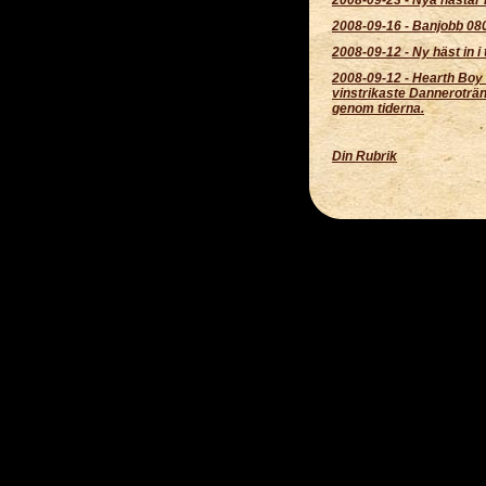
2008-09-16
-
Banjobb 08
2008-09-12
-
Ny häst in i
2008-09-12
-
Hearth Boy
vinstrikaste Danneroträ
genom tiderna.
Din Rubrik