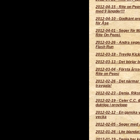
2012-04-15
-
Rite on Pep
med 9 längder!!!
2012-04-10
-
Godkänt pr
för Åse
2012-04-01
-
Seger för M
Rite On Pepsi.
2012-03-26
-
Andra sege
Flash Run
2012-03-18
-
Trevlig Kick
2012-03-13
-
Det börjar bl
2012-03-04
-
Första årss
Rite on Pepsi
2012-02-26
-
Det närmar 
travgala!
2012-02-23
-
Denia, Rikst
2012-02-19
-
Celer C.C. 
duktiga i provlopp
2012-02-12
-
En ganska v
vecka
2012-02-05
-
Seger med 
2012-01-26
-
Lite blandat.
2012-01-19
-
Denia har 