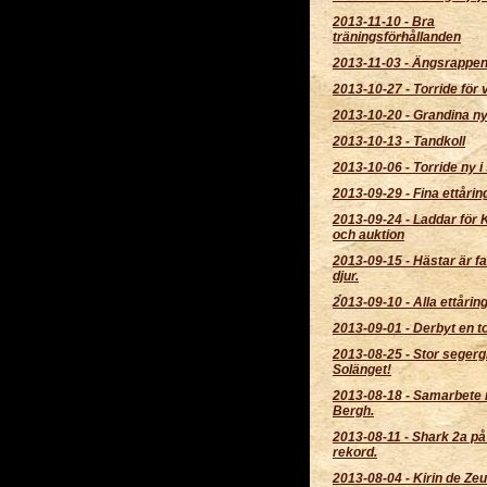
2013-11-10
-
Bra
träningsförhållanden
2013-11-03
-
Ängsrappen 
2013-10-27
-
Torride för 
2013-10-20
-
Grandina ny 
2013-10-13
-
Tandkoll
2013-10-06
-
Torride ny i 
2013-09-29
-
Fina ettårin
2013-09-24
-
Laddar för K
och auktion
2013-09-15
-
Hästar är f
djur.
2013-09-10
-
Alla ettårin
2013-09-01
-
Derbyt en t
2013-08-25
-
Stor segerg
Solänget!
2013-08-18
-
Samarbete 
Bergh.
2013-08-11
-
Shark 2a på
rekord.
2013-08-04
-
Kirin de Ze