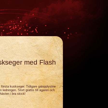
uskseger med Flash
första kuskseger. Tidigare galopplystne
 ledningen. Stort grattis till ägaren och
hästen i bra skick!