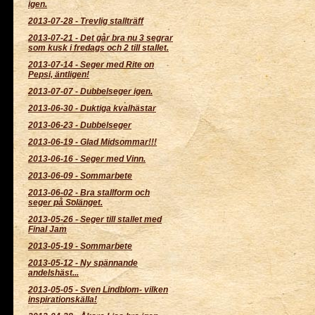
igen.
2013-07-28
-
Trevlig stallträff
2013-07-21
-
Det går bra nu 3 segrar
som kusk i fredags och 2 till stallet.
2013-07-14
-
Seger med Rite on
Pepsi, äntligen!
2013-07-07
-
Dubbelseger igen.
2013-06-30
-
Duktiga kvalhästar
2013-06-23
-
Dubbelseger
2013-06-19
-
Glad Midsommar!!!
2013-06-16
-
Seger med Vinn.
2013-06-09
-
Sommarbete
2013-06-02
-
Bra stallform och
seger på Solänget.
2013-05-26
-
Seger till stallet med
Final Jam
2013-05-19
-
Sommarbete
2013-05-12
-
Ny spännande
andelshäst...
2013-05-05
-
Sven Lindblom- vilken
inspirationskälla!