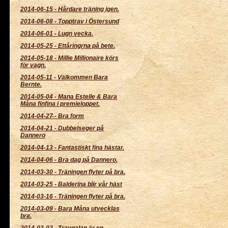
2014-06-15
-
Hårdare träning igen.
2014-06-08
-
Topptrav i Östersund
2014-06-01
-
Lugn vecka.
2014-05-25
-
Ettåringrna på bete.
2014-05-18
-
Millie Millionaire körs
för vagn.
2014-05-11
-
Välkommen Bara
Bernte.
2014-05-04
-
Mana Estelle & Bara
Måna finfina i premieloppet.
2014-04-27
-
Bra form
2014-04-21
-
Dubbelseger på
Dannero
2014-04-13
-
Fantastiskt fina hästar.
2014-04-06
-
Bra dag på Dannero.
2014-03-30
-
Träningen flyter på bra.
2014-03-25
-
Balderina blir vår häst
2014-03-16
-
Träningen flyter på bra.
2014-03-09
-
Bara Måna utvecklas
bra.
2014-03-02
-
Travgalan är en