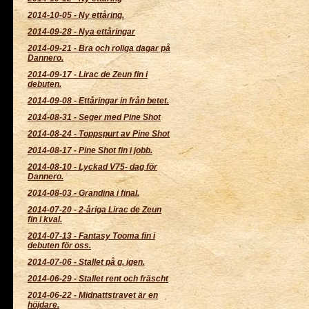
2014-10-05
-
Ny ettåring.
2014-09-28
-
Nya ettåringar
2014-09-21
-
Bra och roliga dagar på
Dannero.
2014-09-17
-
Lirac de Zeun fin i
debuten.
2014-09-08
-
Ettåringar in från betet.
2014-08-31
-
Seger med Pine Shot
2014-08-24
-
Toppspurt av Pine Shot
2014-08-17
-
Pine Shot fin i jobb.
2014-08-10
-
Lyckad V75- dag för
Dannero.
2014-08-03
-
Grandina i final.
2014-07-20
-
2-åriga Lirac de Zeun
fin i kval.
2014-07-13
-
Fantasy Tooma fin i
debuten för oss.
2014-07-06
-
Stallet på g. igen.
2014-06-29
-
Stallet rent och fräscht
2014-06-22
-
Midnattstravet är en
höjdare.