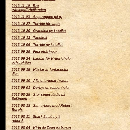
2013-11-10
-
Bra
träningsförhållanden
2013-11-03
-
Ängsrappen på g.
2013-10-27
-
Torride för vagn.
2013-10-20
-
Grandina ny i stallet
2013-10-13
-
Tandkoll
2013-10-06
-
Torride ny i stallet
2013-09-29
-
Fina ettåringar
2013-09-24
-
Laddar för Kriteriehelg
och auktion
2013-09-15
-
Hästar är fantastiska
djur.
2013-09-10
-
Alla ettåringar i vagn.
2013-09-01
-
Derbyt en toppenhelg.
2013-08-25
-
Stor segerglädje på
Solänget!
2013-08-18
-
Samarbete med Robert
Bergh.
2013-08-11
-
Shark 2a på nytt
rekord.
2013-08-04
-
Kirin de Zeun på banan