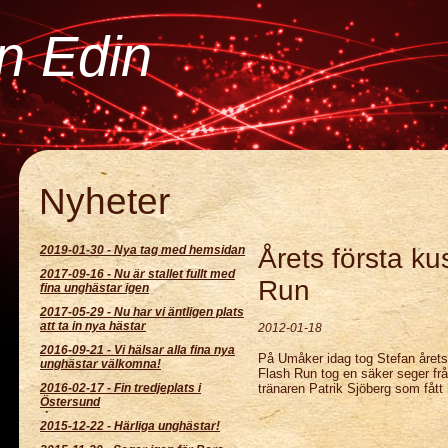
an Edin
Nyheter
2019-01-30
-
Nya tag med hemsidan
Årets första k
2017-09-16
-
Nu är stallet fullt med
Run
fina unghästar igen
2017-05-29
-
Nu har vi äntligen plats
att ta in nya hästar
2012-01-18
2016-09-21
-
Vi hälsar alla fina nya
På Umåker idag tog Stefan årets 
unghästar välkomna!
Flash Run tog en säker seger från
2016-02-17
-
Fin tredjeplats i
tränaren Patrik Sjöberg som fått 
Östersund
2015-12-22
-
Härliga unghästar!