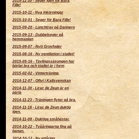
2015-11-30
-
Seger igen för Bara
Fille!
2015-10-11
-
Nya inkörningar
2015-10-01
-
Seger för Bara Fille!
2015-09-20
-
Lunchtrav på Dannero
2015-09-13
-
Dubbelseger på
hemmaplan
2015-09-07
-
Nytt Grovfoder
2015-08-16
-
Ny ventilation i stallet!
2015-05-16
-
Tävlingssäsongen har
börjat bra och stallet är i form
2015-02-02
-
Vinterträning.
2014-12-07
-
Oflyt i Kallsvenskan
2014-11-30
-
Lirac de Zeun är en
pärla
2014-11-23
-
Träningen flyter på bra.
2014-11-16
-
Lirac de Zeun duktig
igen.
2014-11-09
-
Duktiga småhästar.
2014-10-22
-
Tvååringarna fina på
banan.
2014-10-12
-
Ny ettåring