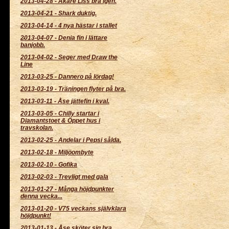
2013-04-28
-
Åkare Liss bra igen.
2013-04-21
-
Shark duktig.
2013-04-14
-
4 nya hästar i stallet
2013-04-07
-
Denia fin i lättare
banjobb.
2013-04-02
-
Seger med Draw the
Line
2013-03-25
-
Dannero på lördag!
2013-03-19
-
Träningen flyter på bra.
2013-03-11
-
Åse jättefin i kval.
2013-03-05
-
Chilly startar i
Diamantstoet & Öppet hus i
travskolan.
2013-02-25
-
Andelar i Pepsi sålda.
2013-02-18
-
Miljöombyte
2013-02-10
-
Gofika
2013-02-03
-
Trevligt med gala
2013-01-27
-
Många höjdpunkter
denna vecka...
2013-01-20
-
V75 veckans självklara
höjdpunkt!
2013-01-13
-
Åse sköter sig bra.