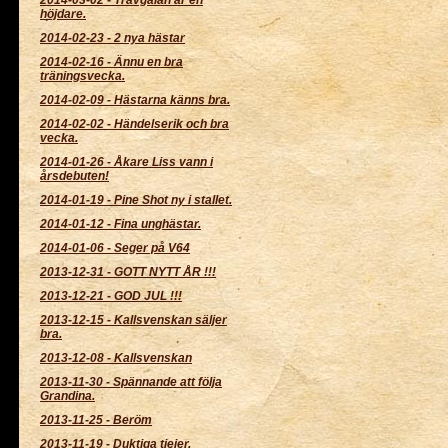
höjdare.
2014-02-23
-
2 nya hästar
2014-02-16
-
Ännu en bra
träningsvecka.
2014-02-09
-
Hästarna känns bra.
2014-02-02
-
Händelserik och bra
vecka.
2014-01-26
-
Åkare Liss vann i
årsdebuten!
2014-01-19
-
Pine Shot ny i stallet.
2014-01-12
-
Fina unghästar.
2014-01-06
-
Seger på V64
2013-12-31
-
GOTT NYTT ÅR !!!
2013-12-21
-
GOD JUL !!!
2013-12-15
-
Kallsvenskan säljer
bra.
2013-12-08
-
Kallsvenskan
2013-11-30
-
Spännande att följa
Grandina.
2013-11-25
-
Beröm
2013-11-19
-
Duktiga tjejer.